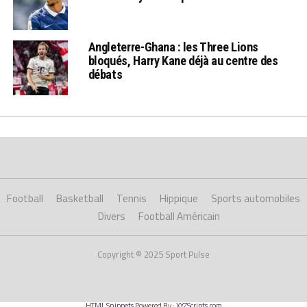
Angleterre-Ghana : les Three Lions
bloqués, Harry Kane déjà au centre des
débats
Football
Basketball
Tennis
Hippique
Sports automobiles
Divers
Football Américain
Copyright © 2025 Sport Pulse
HTML Snippets
Powered By :
XYZScripts.com