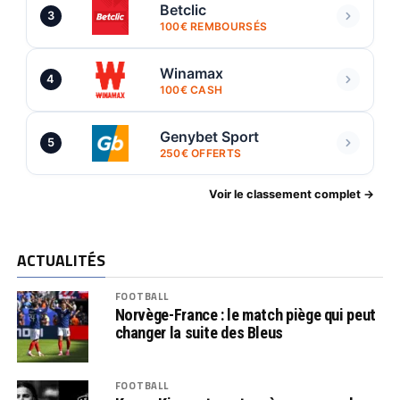
Betclic
3
100€ REMBOURSÉS
Winamax
4
100€ CASH
Genybet Sport
5
250€ OFFERTS
Voir le classement complet →
ACTUALITÉS
FOOTBALL
Norvège-France : le match piège qui peut
changer la suite des Bleus
FOOTBALL