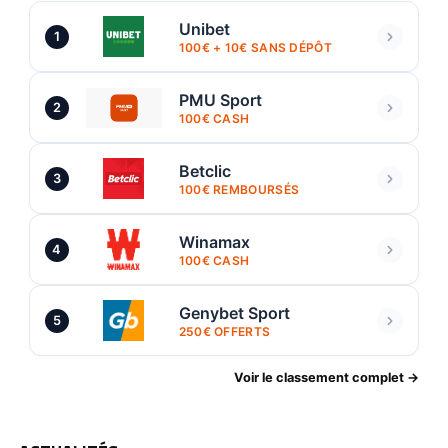
Unibet
1
100€ + 10€ SANS DÉPÔT
PMU Sport
2
100€ CASH
Betclic
3
100€ REMBOURSÉS
Winamax
4
100€ CASH
Genybet Sport
5
250€ OFFERTS
Voir le classement complet →