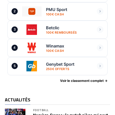
PMU Sport
2
100€ CASH
Betclic
3
100€ REMBOURSÉS
Winamax
4
100€ CASH
Genybet Sport
5
250€ OFFERTS
Voir le classement complet →
ACTUALITÉS
FOOTBALL