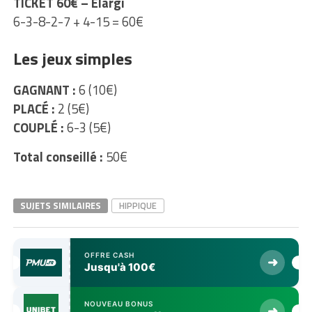
TICKET 60€ – Élargi
6-3-8-2-7 + 4-15 = 60€
Les jeux simples
GAGNANT :
6 (10€)
PLACÉ :
2 (5€)
COUPLÉ :
6-3 (5€)
Total conseillé :
50€
SUJETS SIMILAIRES
HIPPIQUE
OFFRE CASH
➜
Jusqu'à 100€
NOUVEAU BONUS
➜