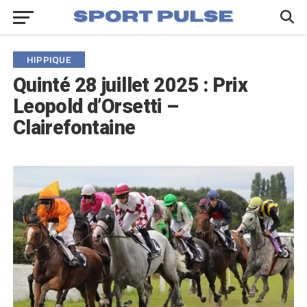
HIPPIQUE
Quinté 28 juillet 2025 : Prix
Leopold d’Orsetti –
Clairefontaine