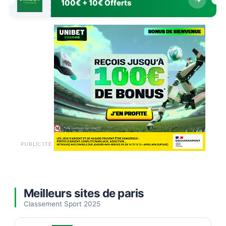
100€ + 10€ Offerts
PUBLICITÉ
Meilleurs sites de paris
Classement Sport 2025