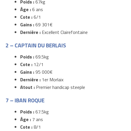
Poids :
67kg
Âge :
6 ans
Cote :
6/1
Gains :
69 301€
Dernière :
Excellent Clairefontaine
2 – CAPTAIN DU BERLAIS
Poids :
69.5kg
Cote :
12/1
Gains :
95 000€
Dernière :
1er Morlaix
Atout :
Premier handicap steeple
7 – IBAN ROQUE
Poids :
67.5kg
Âge :
7 ans
Cote :
8/1