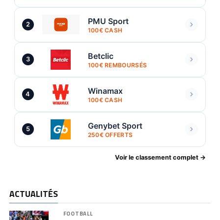
PMU Sport
2
100€ CASH
Betclic
3
100€ REMBOURSÉS
Winamax
4
100€ CASH
Genybet Sport
5
250€ OFFERTS
Voir le classement complet →
ACTUALITÉS
FOOTBALL