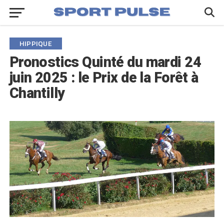
HIPPIQUE
Pronostics Quinté du mardi 24
juin 2025 : le Prix de la Forêt à
Chantilly