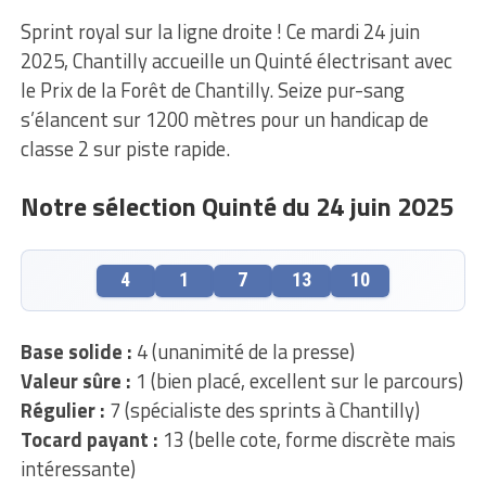
Sprint royal sur la ligne droite ! Ce mardi 24 juin
2025, Chantilly accueille un Quinté électrisant avec
le Prix de la Forêt de Chantilly. Seize pur-sang
s’élancent sur 1200 mètres pour un handicap de
classe 2 sur piste rapide.
Notre sélection Quinté du 24 juin 2025
4
1
7
13
10
Base solide :
4 (unanimité de la presse)
Valeur sûre :
1 (bien placé, excellent sur le parcours)
Régulier :
7 (spécialiste des sprints à Chantilly)
Tocard payant :
13 (belle cote, forme discrète mais
intéressante)