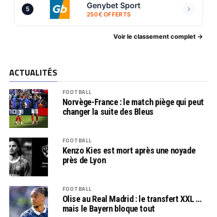
Genybet Sport
5
250€ OFFERTS
Voir le classement complet →
ACTUALITÉS
FOOTBALL
Norvège-France : le match piège qui peut
changer la suite des Bleus
FOOTBALL
Kenzo Kies est mort après une noyade
près de Lyon
FOOTBALL
Olise au Real Madrid : le transfert XXL …
mais le Bayern bloque tout