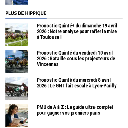
PLUS DE HIPPIQUE
Pronostic Quinté+ du dimanche 19 avril
2026 : Notre analyse pour rafler la mise
à Toulouse !
Pronostic Quinté du vendredi 10 avril
2026 : Bataille sous les projecteurs de
Vincennes
Pronostic Quinté du mercredi 8 avril
2026 : Le GNT fait escale à Lyon-Parilly
PMU de A à Z : Le guide ultra-complet
pour gagner vos premiers paris