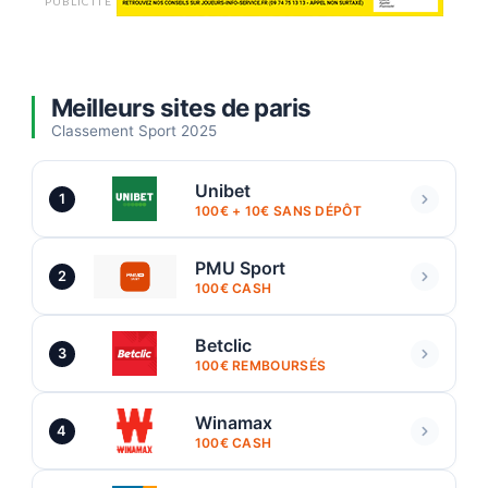
PUBLICITÉ
Meilleurs sites de paris
Classement Sport 2025
Unibet
1
100€ + 10€ SANS DÉPÔT
PMU Sport
2
100€ CASH
Betclic
3
100€ REMBOURSÉS
Winamax
4
100€ CASH