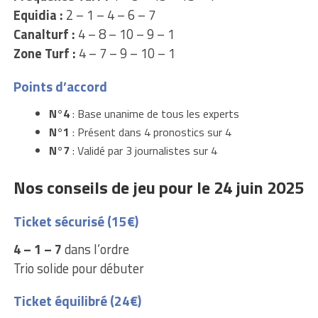
Equidia :
2 – 1 – 4 – 6 – 7
Canalturf :
4 – 8 – 10 – 9 – 1
Zone Turf :
4 – 7 – 9 – 10 – 1
Points d’accord
N°4
: Base unanime de tous les experts
N°1
: Présent dans 4 pronostics sur 4
N°7
: Validé par 3 journalistes sur 4
Nos conseils de jeu pour le 24 juin 2025
Ticket sécurisé (15€)
4 – 1 – 7
dans l’ordre
Trio solide pour débuter
Ticket équilibré (24€)