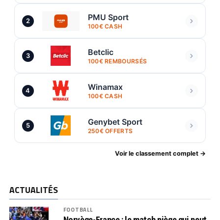
PMU Sport
2
100€ CASH
Betclic
3
100€ REMBOURSÉS
Winamax
4
100€ CASH
Genybet Sport
5
250€ OFFERTS
Voir le classement complet →
ACTUALITÉS
FOOTBALL
Norvège-France : le match piège qui peut