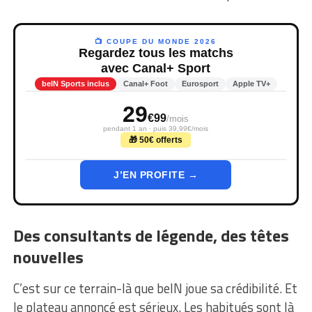
📺 COUPE DU MONDE 2026
Regardez tous les matchs
avec Canal+ Sport
beIN Sports inclus
Canal+ Foot
Eurosport
Apple TV+
29
€99
/mois
pendant 1 an · puis 39,99€/mois
🎁 50€ offerts
J’EN PROFITE →
Des consultants de légende, des têtes
nouvelles
C’est sur ce terrain-là que beIN joue sa crédibilité. Et
le plateau annoncé est sérieux. Les habitués sont là