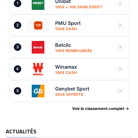
Unibet
1
100€ + 10€ SANS DÉPÔT
PMU Sport
2
100€ CASH
Betclic
3
100€ REMBOURSÉS
Winamax
4
100€ CASH
Genybet Sport
5
250€ OFFERTS
Voir le classement complet →
ACTUALITÉS