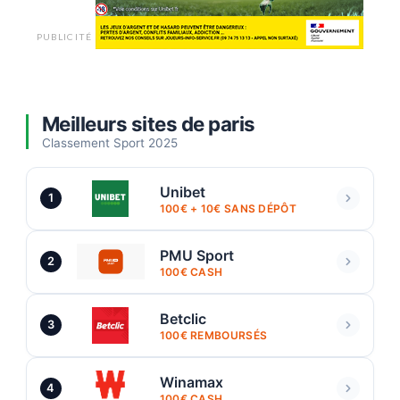
PUBLICITÉ
Meilleurs sites de paris
Classement Sport 2025
Unibet
1
100€ + 10€ SANS DÉPÔT
PMU Sport
2
100€ CASH
Betclic
3
100€ REMBOURSÉS
Winamax
4
100€ CASH