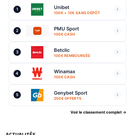
Unibet
1
100€ + 10€ SANS DÉPÔT
PMU Sport
2
100€ CASH
Betclic
3
100€ REMBOURSÉS
Winamax
4
100€ CASH
Genybet Sport
5
250€ OFFERTS
Voir le classement complet →
ACTUALITÉS