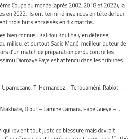
rième Coupe du monde (après 2002, 2018 et 2022), la
es en 2022, ils ont terminé invaincus en tête de leur
ment trois buts encaissés en dix matchs.
es bien connus : Kalidou Koulibaly en défense,
au milieu, et surtout Sadio Mané, meilleur buteur de
é lors d’un match de préparation perdu contre les
assirou Diomaye Faye est attendu dans les tribunes.
a, Upamecano, T. Hernandez – Tchouaméni, Rabiot –
, Niakhaté, Diouf – Lamine Camara, Pape Gueye – I.
y, qui revient tout juste de blessure mais devrait
sa Gana Gueye, dont la présence est incertaine (Pathé