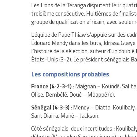
Les Lions de la Teranga disputent leur quat
troisième consécutive. Huitièmes de finalist
groupe de qualification africain, avec seule
L’équipe de Pape Thiaw s’appuie sur des cadr
Édouard Mendy dans les buts, Idrissa Gueye 
l’histoire de la sélection, auteur d’un doubl
États-Unis (3-2). Le président sénégalais B
Les compositions probables
France (4-2-3-1)
: Maignan – Koundé, Salib
Olise, Dembélé, Doué – Mbappé (c).
Sénégal (4-3-3)
: Mendy – Diatta, Koulibaly
Sarr, Diarra, Mané – Jackson.
Côté sénégalais, deux incertitudes : Koulibal
débuter (Mamadou Sarr en réserve), et Idris