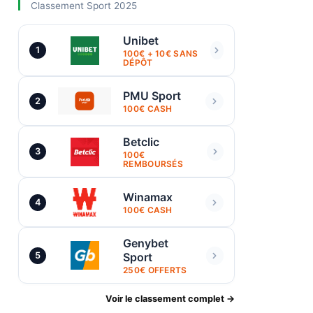
Classement Sport 2025
Unibet
1
100€ + 10€ SANS
DÉPÔT
PMU Sport
2
100€ CASH
Betclic
3
100€
REMBOURSÉS
Winamax
4
100€ CASH
Genybet
5
Sport
250€ OFFERTS
Voir le classement complet →