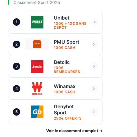
Classement Sport 2025
Unibet
1
100€ + 10€ SANS
DÉPÔT
PMU Sport
2
100€ CASH
Betclic
3
100€
REMBOURSÉS
Winamax
4
100€ CASH
Genybet
5
Sport
250€ OFFERTS
Voir le classement complet →