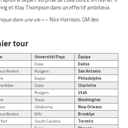
rving et Klay Thompson dans un effectif ambitieux.
unique dans une vie »
– Nico Harrison, GM des
ier tour
te
Université/Pays
Équipe
r
Duke
Dallas
ur/Arrière
Rutgers
San Antonio
ère
Baylor
Philadelphie
re/Ailier
Duke
Charlotte
r
Rutgers
Utah
ère
Texas
Washington
eur
Oklahoma
New Orleans
ur/Arrière
BYU
Brooklyn
r fort
South Carolina
Toronto