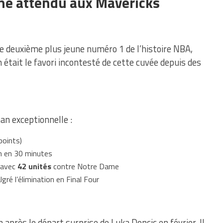
ne attendu aux Mavericks
le deuxième plus jeune numéro 1 de l’histoire NBA,
m était le favori incontesté de cette cuvée depuis des
an exceptionnelle :
points)
n en 30 minutes
 avec
42 unités
contre Notre Dame
gré l’élimination en Final Four
 après le départ surprise de Luka Doncic en février. Il