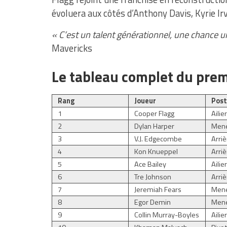
évoluera aux côtés d’Anthony Davis, Kyrie I
« C’est un talent générationnel, une chance 
Mavericks
Le tableau complet du prem
Rang
Joueur
Pos
1
Cooper Flagg
Ailie
2
Dylan Harper
Mene
3
V.J. Edgecombe
Arri
4
Kon Knueppel
Arriè
5
Ace Bailey
Ailie
6
Tre Johnson
Arri
7
Jeremiah Fears
Men
8
Egor Demin
Mene
9
Collin Murray-Boyles
Ailie