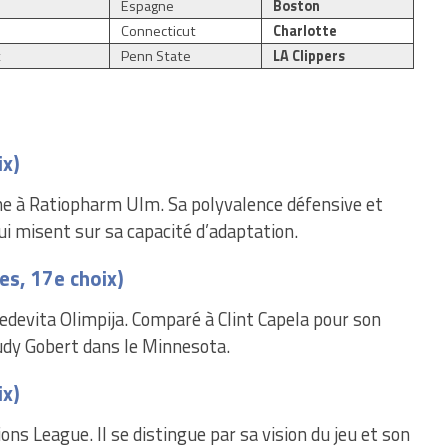
r
Espagne
Boston
r
Connecticut
Charlotte
t
Penn State
LA Clippers
ix)
gne à Ratiopharm Ulm. Sa polyvalence défensive et
ui misent sur sa capacité d’adaptation.
s, 17e choix)
edevita Olimpija. Comparé à Clint Capela pour son
 Rudy Gobert dans le Minnesota.
ix)
ns League. Il se distingue par sa vision du jeu et son