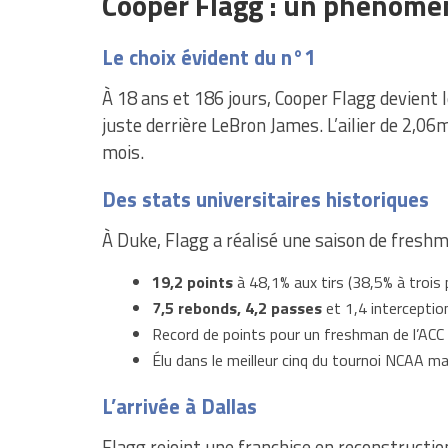
Cooper Flagg : un phénomè
Le choix évident du n°1
À 18 ans et 186 jours, Cooper Flagg devient 
juste derrière LeBron James. L’ailier de 2,06
mois.
Des stats universitaires historiques
À Duke, Flagg a réalisé une saison de freshm
19,2 points
à 48,1% aux tirs (38,5% à trois 
7,5 rebonds, 4,2 passes
et 1,4 interceptio
Record de points pour un freshman de l’ACC
Élu dans le meilleur cinq du tournoi NCAA mal
L’arrivée à Dallas
Flagg rejoint une franchise en reconstruction