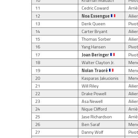
10
Khaman Maluach
Pivo
11
Cedric Coward
Arriè
Noa Essengue
12
Ailie
13
Derik Queen
Pivo
14
Carter Bryant
Ailie
15
Thomas Sorber
Ailie
16
Yang Hansen
Pivo
Joan Beringer
17
Pivo
18
Walter Clayton Jr.
Mene
Nolan Traoré
19
Men
20
Kasparas Jakucionis
Men
21
Will Riley
Ailie
22
Drake Powell
Ailie
23
Asa Newell
Ailie
24
Nique Clifford
Arriè
25
Jase Richardson
Arri
26
Ben Saraf
Mene
27
Danny Wolf
Pivo