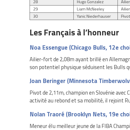
28
Hugo Gonzalez
Ailie
29
Liam McNeeley
Ailie
30
Yanic Niederhauser
Pivo
Les Français à l’honneur
Noa Essengue (Chicago Bulls, 12e cho
Ailier-fort de 2,08m ayant brillé en Allema
son potentiel physique séduisent les Bulls q
Joan Beringer (Minnesota Timberwolve
Pivot de 2,11m, champion en Slovénie avec C
activité au rebond et sa mobilité, il rejoint
Nolan Traoré (Brooklyn Nets, 19e cho
Meneur élu meilleur jeune de la FIBA Champio