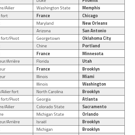
t
Duke
Phoenix
re/Ailier
Washington State
Memphis
r fort
France
Chicago
t
Maryland
New Orleans
r
Arizona
San Antonio
r fort/Pivot
Georgetown
Oklahoma City
t
Chine
Portland
t
France
Minnesota
ur/Arrière
Florida
Utah
eur
France
Brooklyn
eur
Illinois
Miami
r
Illinois
Washington
r/Ailier fort
North Carolina
Brooklyn
r fort/Pivot
Georgia
Atlanta
re/Ailier
Colorado State
Sacramento
ère
Michigan State
Orlando
ur/Arrière
Israël
Brooklyn
t
Michigan
Brooklyn