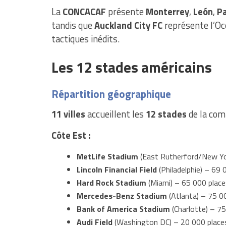
La
CONCACAF
présente
Monterrey
,
León
,
P
tandis que
Auckland City FC
représente l’Océ
tactiques inédits.
Les 12 stades américains
Répartition géographique
11 villes
accueillent les
12 stades
de la com
Côte Est :
MetLife Stadium
(East Rutherford/New Yo
Lincoln Financial Field
(Philadelphie) – 69 
Hard Rock Stadium
(Miami) – 65 000 plac
Mercedes-Benz Stadium
(Atlanta) – 75 0
Bank of America Stadium
(Charlotte) – 7
Audi Field
(Washington DC) – 20 000 place