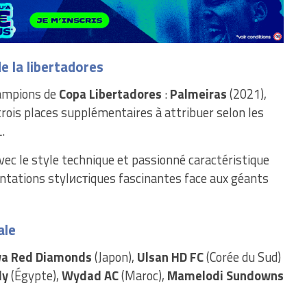
de la libertadores
hampions de
Copa Libertadores
:
Palmeiras
(2021),
trois places supplémentaires à attribuer selon les
.
vec le style technique et passionné caractéristique
ontations stylистiques fascinantes face aux géants
ale
a Red Diamonds
(Japon),
Ulsan HD FC
(Corée du Sud)
ly
(Égypte),
Wydad AC
(Maroc),
Mamelodi Sundowns