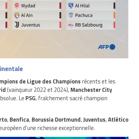
tinentale
mpions de Ligue des Champions
récents et les
rid
(vainqueur 2022 et 2024),
Manchester City
absolue. Le
PSG
, fraîchement sacré champion
rto
,
Benfica
,
Borussia Dortmund
,
Juventus
,
Atlético
 européen d’une richesse exceptionnelle.