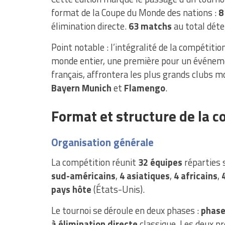
format de la Coupe du Monde des nations :
8
élimination directe.
63 matchs
au total déte
Point notable : l’intégralité de la compétitio
monde entier, une première pour un événem
français, affrontera les plus grands clubs 
Bayern Munich
et
Flamengo
.
Format et structure de la c
Organisation générale
La compétition réunit
32 équipes
réparties 
sud-américains
,
4 asiatiques
,
4 africains
,
pays hôte
(États-Unis).
Le tournoi se déroule en deux phases :
phase
à élimination directe
classique. Les deux pr