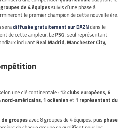
 groupes de 4 équipes
suivis d’une phase à
rmineront le premier champion de cette nouvelle ère.
n sera
diffusée gratuitement
sur
DAZN
dans le
ent de cette ampleur. Le
PSG
, seul représentant
mondiaux incluant
Real Madrid
,
Manchester City
,
ompétition
selon une clé continentale :
12 clubs européens
,
6
4 nord-américains
,
1 océanien
et
1 représentant du
 de groupes
avec 8 groupes de 4 équipes, puis
phase
emiers de chaque groupe se qualifient pour les