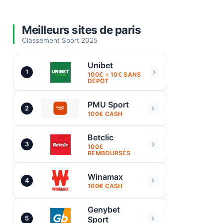
Meilleurs sites de paris
Classement Sport 2025
Unibet
1
100€ + 10€ SANS
DÉPÔT
PMU Sport
2
100€ CASH
Betclic
3
100€
REMBOURSÉS
Winamax
4
100€ CASH
Genybet
5
Sport