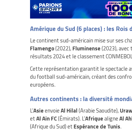
Amérique du Sud (6 places) : les Rois 
Le continent sud-américain mise sur ses c
Flamengo
(2022),
Fluminense
(2023), avec 
résultats 2024 et le classement CONMEBOL
Cette représentation garantit le spectacle a
du football sud-américain, créant des confr
européens.
Autres continents : la diversité mondi
L’
Asie
envoie
Al Hilal
(Arabie Saoudite),
Uraw
et
Al Ain FC
(Émirats). L’
Afrique
aligne
Al Ah
(Afrique du Sud) et
Espérance de Tunis
.