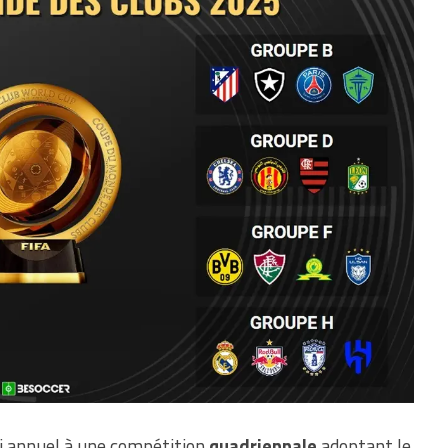
i annuel à une compétition
quadriennale
adoptant le