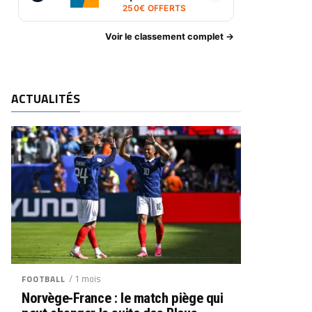
250€ OFFERTS
Voir le classement complet →
ACTUALITÉS
/ 1 mois
FOOTBALL
Norvège-France : le match piège qui